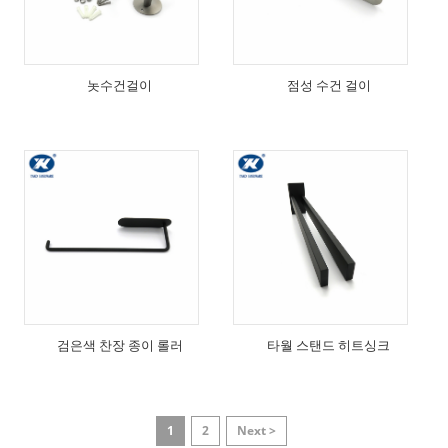
놋수건걸이
점성 수건 걸이
검은색 찬장 종이 롤러
타월 스탠드 히트싱크
1
2
Next >