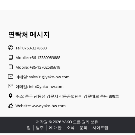
연락처 메시지

Tel: 0750-3278683

Mobile: +86-13380989888

Mobile: +86-13702586619

이메일: sales01@yako-hw.com

이메일: info@yako-hw.com

주소: 중국 광동성 강문시 강문공업단지 강문대로 중단 898호

Website:
www.yako-hw.com
저작권 © 2026 YAKO 모든 권리 보유.
집
범주
에 대한
소식
문의
사이트맵