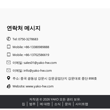
연락처 메시지

Tel: 0750-3278683

Mobile: +86-13380989888

Mobile: +86-13702586619

이메일: sales01@yako-hw.com

이메일: info@yako-hw.com

주소: 중국 광동성 강문시 강문공업단지 강문대로 중단 898호

Website:
www.yako-hw.com
저작권 © 2026 YAKO 모든 권리 보유.
집
범주
에 대한
소식
문의
사이트맵