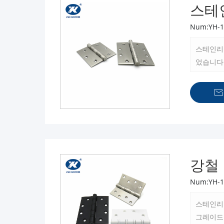
스테
Num:YH-1
스테인리
었습니다
완벽한 

강철
Num:YH-1
스테인리스
그레이드