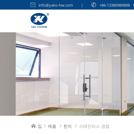

info@yako-hw.com
|

+86-13380989888
집
제품
힌지
스테인리스 경첩



