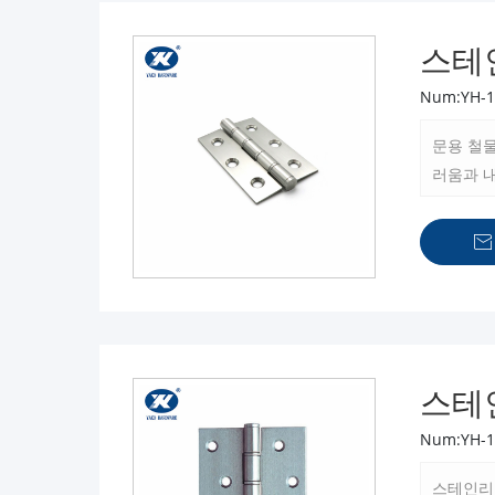
스테
Num:YH-1
문용 철
러움과 
어링경첩

스테
Num:YH-1
스테인리스 도