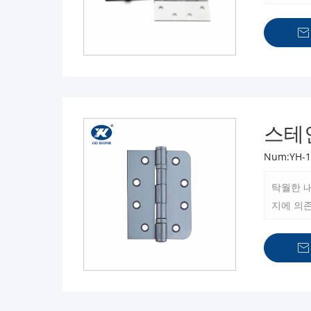
한 경첩
러 베어링

스테
Num:YH-1
탁월한 
지에 의존
