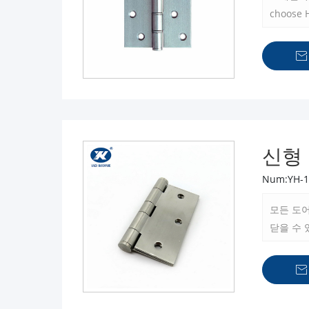
choose 

신형
Num:YH-1
모든 도
닫을 수
지는 모
