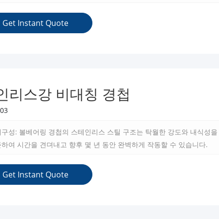
은 문을 여는 성능과 신뢰성의 새로운 수준의 열쇠입니다.삐걱삐걱, 뻣뻣하
 경첩이 가져다 준 빈틈없는 조작과 안심하고 안부를 묻는다.
Get Instant Quote
인리스강 비대칭 경첩
03
내구성: 볼베어링 경첩의 스테인리스 스틸 구조는 탁월한 강도와 내식성을
하여 시간을 견뎌내고 향후 몇 년 동안 완벽하게 작동할 수 있습니다.
Get Instant Quote