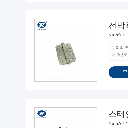
선박
Num:YH-1
우리의 
에 적합하
정교함을

스테
Num:YH-1