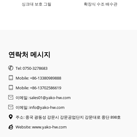
싱크대 보호 그릴
확장식 수조 배수관
연락처 메시지

Tel: 0750-3278683

Mobile: +86-13380989888

Mobile: +86-13702586619

이메일: sales01@yako-hw.com

이메일: info@yako-hw.com

주소: 중국 광동성 강문시 강문공업단지 강문대로 중단 898호

Website:
www.yako-hw.com