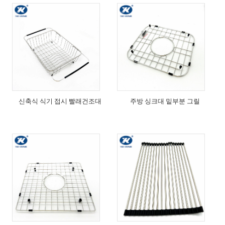
신축식 식기 접시 빨래건조대
주방 싱크대 밑부분 그릴