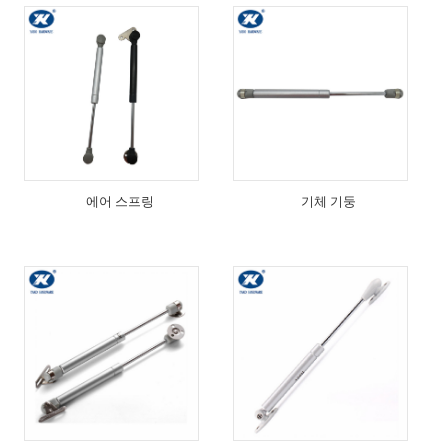
에어 스프링
기체 기둥