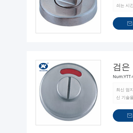
쇠는 시
하십시오

검은
Num:YTT-
최신 엄지
신 기술
심하고 
