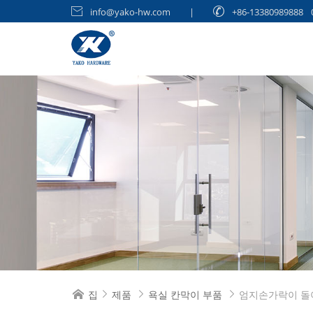

info@yako-hw.com
|

+86-13380989888
집
제품
욕실 칸막이 부품
엄지손가락이 돌



