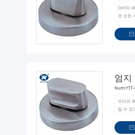
Dell
은 모든

엄지
Num:YTT-
우리의 욕
딜 수 
지남에 
