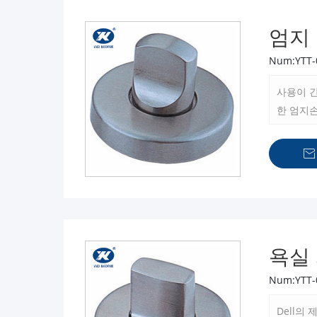
엄지
Num:YTT-
사용이 
한 엄지
경을 보

욕실
Num:YTT-
Dell의