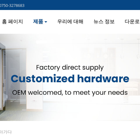
0750-3278683
홈 페이지
제품
우리에 대해
뉴스 정보
다운로
아가다