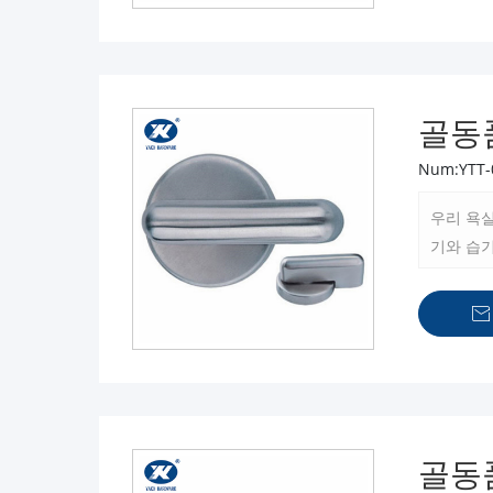
골동
Num:YTT-
우리 욕
기와 습

골동