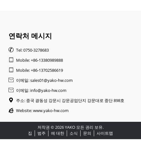
연락처 메시지

Tel: 0750-3278683

Mobile: +86-13380989888

Mobile: +86-13702586619

이메일: sales01@yako-hw.com

이메일: info@yako-hw.com

주소: 중국 광동성 강문시 강문공업단지 강문대로 중단 898호

Website:
www.yako-hw.com
저작권 © 2026 YAKO 모든 권리 보유.
집
범주
에 대한
소식
문의
사이트맵